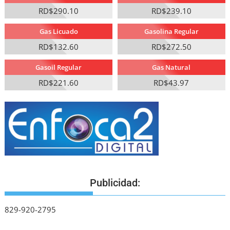
RD$290.10
RD$239.10
Gas Licuado
Gasolina Regular
RD$132.60
RD$272.50
Gasoil Regular
Gas Natural
RD$221.60
RD$43.97
Publicidad:
829-920-2795