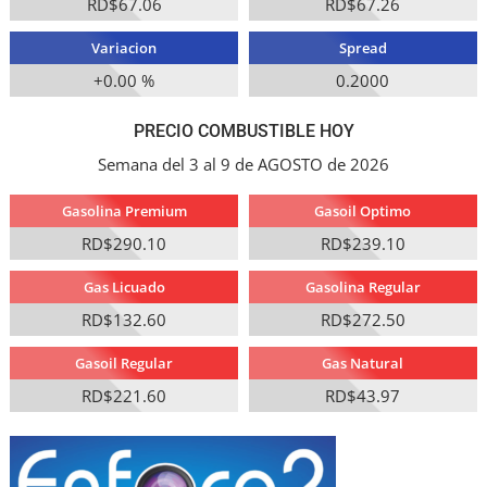
RD$67.06
RD$67.26
Variacion
Spread
+0.00 %
0.2000
PRECIO COMBUSTIBLE HOY
Semana del 3 al 9 de AGOSTO de 2026
Gasolina Premium
Gasoil Optimo
RD$290.10
RD$239.10
Gas Licuado
Gasolina Regular
RD$132.60
RD$272.50
Gasoil Regular
Gas Natural
RD$221.60
RD$43.97