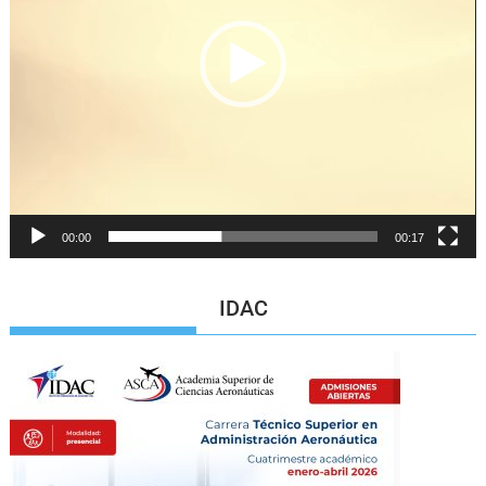
00:00
00:17
IDAC