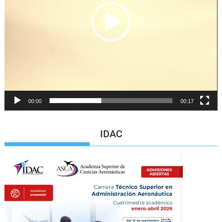
00:00
00:17
IDAC