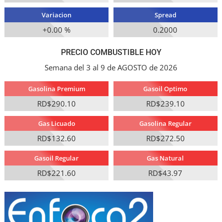
Variacion
Spread
+0.00 %
0.2000
PRECIO COMBUSTIBLE HOY
Semana del 3 al 9 de AGOSTO de 2026
Gasolina Premium
Gasoil Optimo
RD$290.10
RD$239.10
Gas Licuado
Gasolina Regular
RD$132.60
RD$272.50
Gasoil Regular
Gas Natural
RD$221.60
RD$43.97