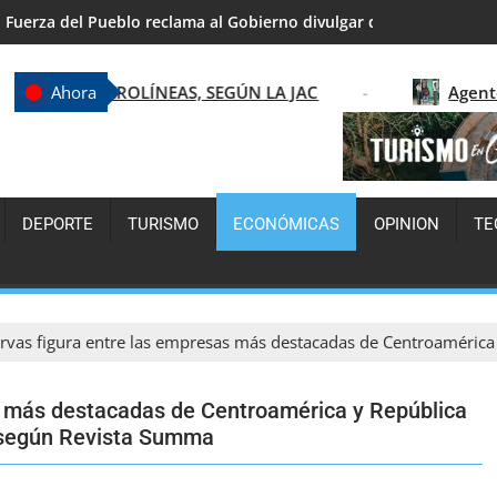
Fuerza del Pueblo reclama al Gobierno divulgar detalles de obra
EAS, SEGÚN LA JAC
Agente de la DIGESETT ay
Ahora
DEPORTE
TURISMO
ECONÓMICAS
OPINION
TE
rvas figura entre las empresas más destacadas de Centroaméric
s más destacadas de Centroamérica y República
 según Revista Summa