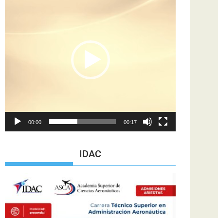
de
vídeo
00:00
00:17
IDAC