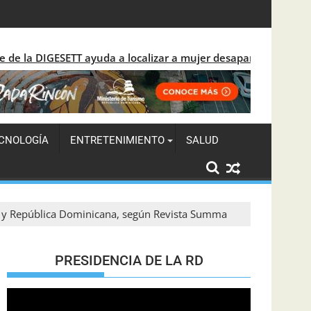
s en Los Jardines del Norte y su impacto ambiental
uda a localizar a mujer desaparecida tras reconocerla desori
CNOLOGÍA
ENTRETENIMIENTO
SALUD
a y República Dominicana, según Revista Summa
PRESIDENCIA DE LA RD