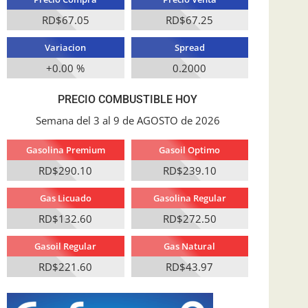
RD$67.05
RD$67.25
Variacion
Spread
+0.00 %
0.2000
PRECIO COMBUSTIBLE HOY
Semana del 3 al 9 de AGOSTO de 2026
Gasolina Premium
Gasoil Optimo
RD$290.10
RD$239.10
Gas Licuado
Gasolina Regular
RD$132.60
RD$272.50
Gasoil Regular
Gas Natural
RD$221.60
RD$43.97