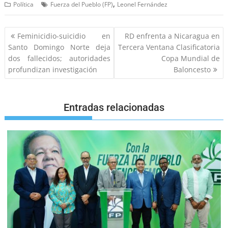
,
Política
Fuerza del Pueblo (FP)
Leonel Fernández
Feminicidio-suicidio en
RD enfrenta a Nicaragua en
Santo Domingo Norte deja
Tercera Ventana Clasificatoria
dos fallecidos; autoridades
Copa Mundial de
profundizan investigación
Baloncesto
Entradas relacionadas