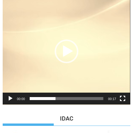
Reproductor
de
vídeo
00:00
00:17
IDAC