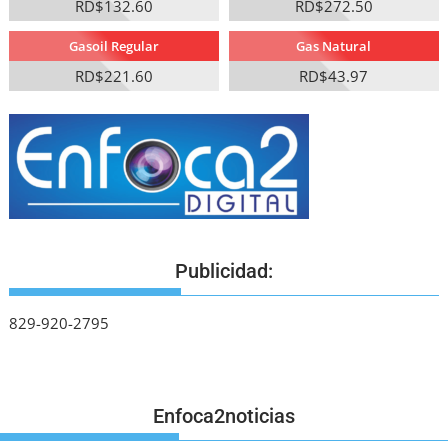
RD$132.60
RD$272.50
Gasoil Regular
Gas Natural
RD$221.60
RD$43.97
Publicidad:
829-920-2795
Enfoca2noticias