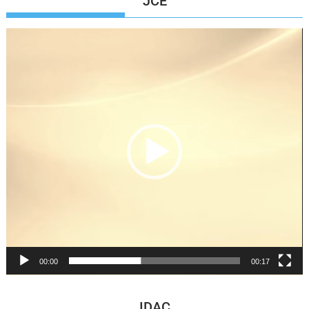
JCE
Reproductor
de
vídeo
00:00
00:17
IDAC