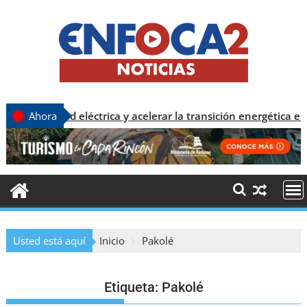
r la red eléctrica y acelerar la transición energética en Repú
Ahora
Usted está aquí
Inicio
Pakolé
Etiqueta:
Pakolé