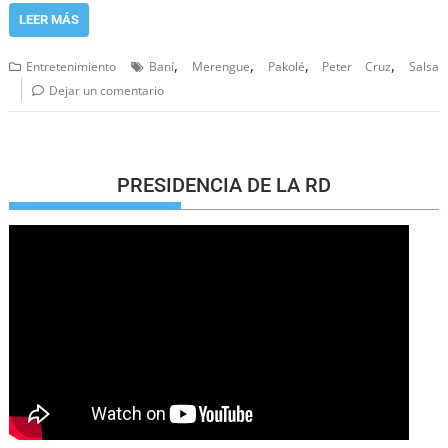
LEER MÁS
,
,
,
,
Entretenimiento
Baní
Merengue
Pakolé
Peter Cruz
Salsa
Dejar un comentario
PRESIDENCIA DE LA RD