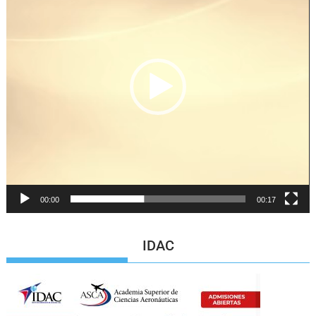
vídeo
00:00
00:17
IDAC