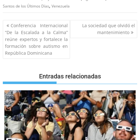
,
Santos de los Últimos Días
Venezuela
Conferencia Internacional
La sociedad que olvidó el
“De la Escalada a la Calma”
mantenimiento
reúne expertos y fortalece la
formación sobre autismo en
República Dominicana
Entradas relacionadas