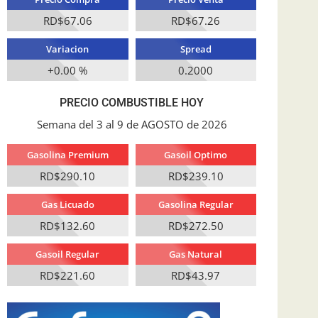
RD$67.06
RD$67.26
Variacion
Spread
+0.00 %
0.2000
PRECIO COMBUSTIBLE HOY
Semana del 3 al 9 de AGOSTO de 2026
Gasolina Premium
Gasoil Optimo
RD$290.10
RD$239.10
Gas Licuado
Gasolina Regular
RD$132.60
RD$272.50
Gasoil Regular
Gas Natural
RD$221.60
RD$43.97