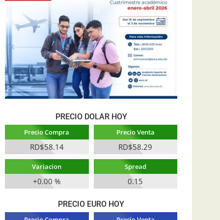
PRECIO DOLAR HOY
Precio Compra
Precio Venta
RD$58.14
RD$58.29
Variacion
Spread
+0.00 %
0.15
PRECIO EURO HOY
Precio Compra
Precio Venta