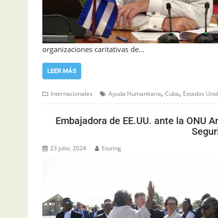
organizaciones caritativas de…
LEER MÁS
,
,
Internacionales
Ayuda Humanitaria
Cuba
Estados Uni
Embajadora de EE.UU. ante la ONU A
Segur
23 julio, 2024
Eturing