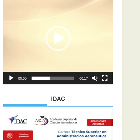
de
vídeo
00:00
00:17
IDAC