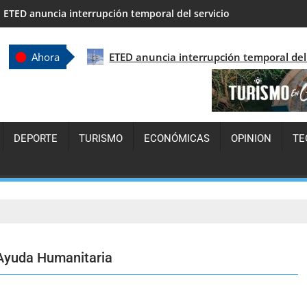
LA GUERRA MÁS PELIGROSA ES LA QUE LLEVAS CONTRA TI MISM
ETED anuncia interrupción temporal del s
Ahora
DEPORTE
TURISMO
ECONÓMICAS
OPINION
TE
Ayuda Humanitaria