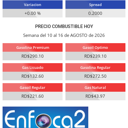
Variacion
Spread
+0.00 %
0.2000
PRECIO COMBUSTIBLE HOY
Semana del 10 al 16 de AGOSTO de 2026
Gasolina Premium
Gasoil Optimo
RD$290.10
RD$239.10
Gas Licuado
Gasolina Regular
RD$132.60
RD$272.50
Gasoil Regular
Gas Natural
RD$221.60
RD$43.97