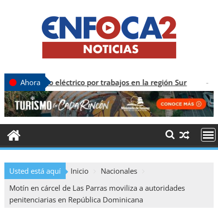
cio eléctrico por trabajos en la región Sur
CON
Ahora
Usted está aquí
Inicio
Nacionales
Motín en cárcel de Las Parras moviliza a autoridades
penitenciarias en República Dominicana