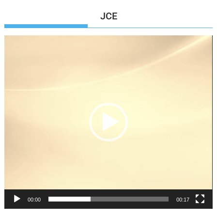
JCE
Reproductor
de
vídeo
00:00
00:17