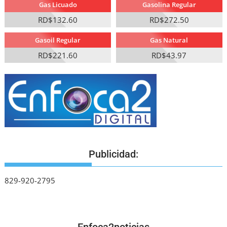
Gas Licuado
Gasolina Regular
RD$132.60
RD$272.50
Gasoil Regular
Gas Natural
RD$221.60
RD$43.97
Publicidad:
829-920-2795