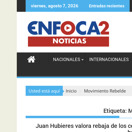
viernes, agosto 7, 2026
Entradas recientes
Agente de la DIGESETT ayuda a localizar a mu
NACIONALES
INTERNACIONALES
Usted está aquí
Inicio
Movimiento Rebelde
Etiqueta:
M
Juan Hubieres valora rebaja de los 