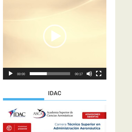
de
vídeo
00:00
00:17
IDAC