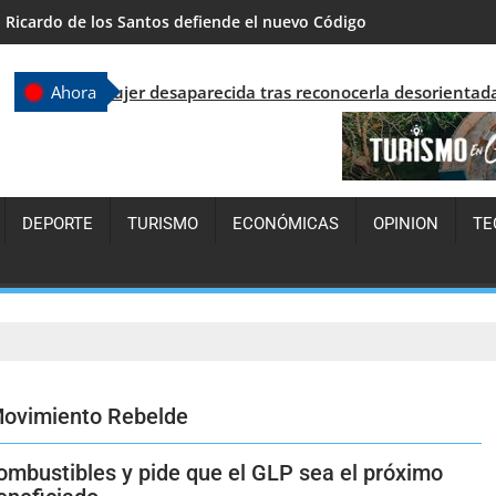
República Dominicana supera los 7.7 millones de visitantes y con
jer desaparecida tras reconocerla desorientada en Santo Domi
Ahora
DEPORTE
TURISMO
ECONÓMICAS
OPINION
TE
ovimiento Rebelde
combustibles y pide que el GLP sea el próximo