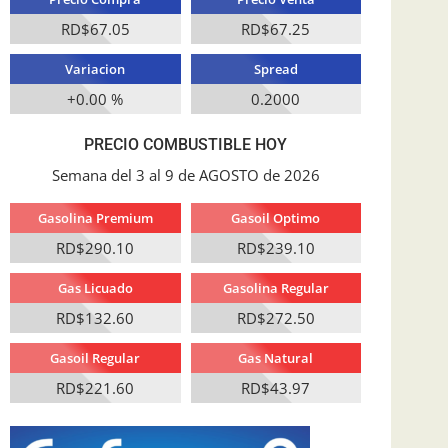
RD$67.05
RD$67.25
Variacion
Spread
+0.00 %
0.2000
PRECIO COMBUSTIBLE HOY
Semana del 3 al 9 de AGOSTO de 2026
Gasolina Premium
Gasoil Optimo
RD$290.10
RD$239.10
Gas Licuado
Gasolina Regular
RD$132.60
RD$272.50
Gasoil Regular
Gas Natural
RD$221.60
RD$43.97