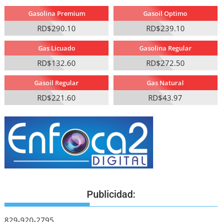
Gasolina Premium
Gasoil Optimo
RD$290.10
RD$239.10
Gas Licuado
Gasolina Regular
RD$132.60
RD$272.50
Gasoil Regular
Gas Natural
RD$221.60
RD$43.97
Publicidad:
829-920-2795