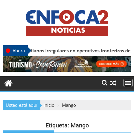
es haitianos irregulares en operativos fronterizos del noroest
Ahora
Usted está aquí
Inicio
Mango
Etiqueta:
Mango