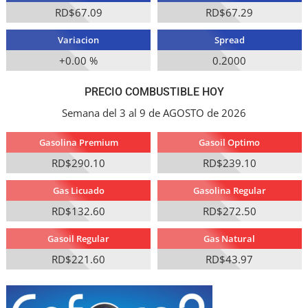
RD$67.09
RD$67.29
Variacion
Spread
+0.00 %
0.2000
PRECIO COMBUSTIBLE HOY
Semana del 3 al 9 de AGOSTO de 2026
Gasolina Premium
Gasoil Optimo
RD$290.10
RD$239.10
Gas Licuado
Gasolina Regular
RD$132.60
RD$272.50
Gasoil Regular
Gas Natural
RD$221.60
RD$43.97