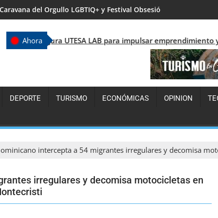
Ricardo de los Santos defiende el nuevo Código Penal y afirma q
UTESA LAB para impulsar emprendimiento y desarrollo tecnológ
Ahora
DEPORTE
TURISMO
ECONÓMICAS
OPINION
TE
dominicano intercepta a 54 migrantes irregulares y decomisa moto
igrantes irregulares y decomisa motocicletas en
ontecristi