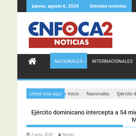
jueves, agosto 6, 2026
Entradas recientes
UTESA lanza Distrito de Innovación en Santiago e inaugura 
NACIONALES
INTERNACIONALES
Usted está aquí
Inicio
Nacionales
Ejército 
Ejército dominicano intercepta a 54 m
M
2 junio, 2026
Master