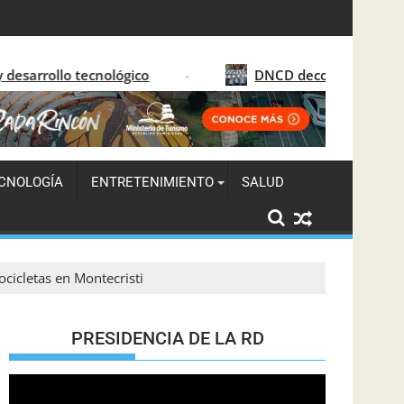
ue moderniza la justicia dominicana
ico
DNCD decomisa 41 paquetes de marihuana 
CNOLOGÍA
ENTRETENIMIENTO
SALUD
cicletas en Montecristi
PRESIDENCIA DE LA RD