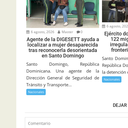
6 agosto, 20
6 agosto, 2026
Master
0
Ejército d
122 mig
Agente de la DIGESETT ayuda a
irregul
localizar a mujer desaparecida
fronter
tras reconocerla desorientada
en Santo Domingo
Santo Doming
Santo Domingo, República
República Do
Dominicana. Una agente de la
la detención
Dirección General de Seguridad de
Nacionales
Tránsito y Transporte...
Nacionales
DEJAR