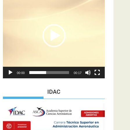
de
vídeo
00:00
00:17
IDAC