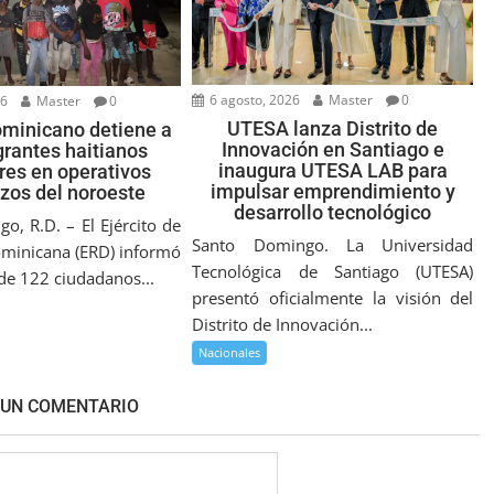
6 agosto, 2026
Master
0
26
Master
0
UTESA lanza Distrito de
ominicano detiene a
Innovación en Santiago e
rantes haitianos
inaugura UTESA LAB para
ares en operativos
impulsar emprendimiento y
izos del noroeste
desarrollo tecnológico
o, R.D. – El Ejército de
Santo Domingo. La Universidad
minicana (ERD) informó
Tecnológica de Santiago (UTESA)
 de 122 ciudadanos...
presentó oficialmente la visión del
Distrito de Innovación...
Nacionales
 UN COMENTARIO