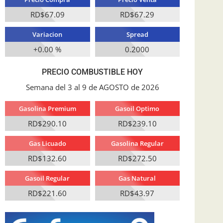
RD$67.09
RD$67.29
Variacion
Spread
+0.00 %
0.2000
PRECIO COMBUSTIBLE HOY
Semana del 3 al 9 de AGOSTO de 2026
Gasolina Premium
Gasoil Optimo
RD$290.10
RD$239.10
Gas Licuado
Gasolina Regular
RD$132.60
RD$272.50
Gasoil Regular
Gas Natural
RD$221.60
RD$43.97