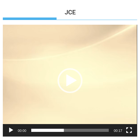
JCE
Reproductor
de
vídeo
00:00
00:17