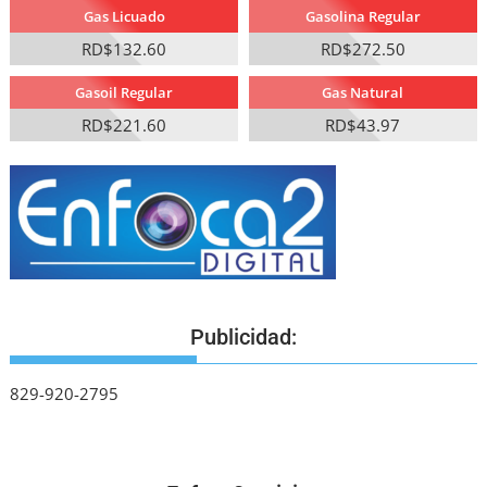
Gas Licuado
Gasolina Regular
RD$132.60
RD$272.50
Gasoil Regular
Gas Natural
RD$221.60
RD$43.97
Publicidad:
829-920-2795