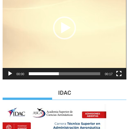
00:00
00:17
IDAC