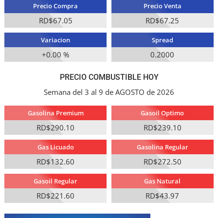
Precio Compra
Precio Venta
RD$67.05
RD$67.25
Variacion
Spread
+0.00 %
0.2000
PRECIO COMBUSTIBLE HOY
Semana del 3 al 9 de AGOSTO de 2026
Gasolina Premium
Gasoil Optimo
RD$290.10
RD$239.10
Gas Licuado
Gasolina Regular
RD$132.60
RD$272.50
Gasoil Regular
Gas Natural
RD$221.60
RD$43.97