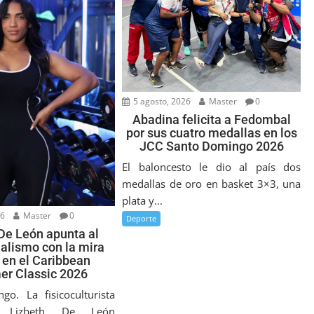
5 agosto, 2026
Master
0
Abadina felicita a Fedombal
por sus cuatro medallas en los
JCC Santo Domingo 2026
El baloncesto le dio al país dos
medallas de oro en basket 3×3, una
plata y...
26
Master
0
Deporte
De León apunta al
alismo con la mira
 en el Caribbean
r Classic 2026
o. La fisicoculturista
a Lizbeth De León