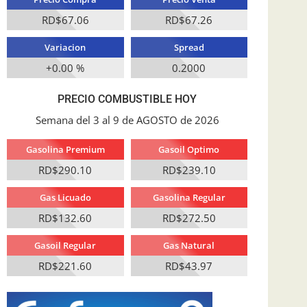
RD$67.06
RD$67.26
Variacion
Spread
+0.00 %
0.2000
PRECIO COMBUSTIBLE HOY
Semana del 3 al 9 de AGOSTO de 2026
Gasolina Premium
Gasoil Optimo
RD$290.10
RD$239.10
Gas Licuado
Gasolina Regular
RD$132.60
RD$272.50
Gasoil Regular
Gas Natural
RD$221.60
RD$43.97