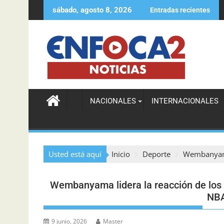
sábado, agosto 8, 2026
Entradas recientes
Agente de la DIGESETT ayuda a localizar a mujer d
NACIONALES
INTERNACIONALES
Usted está aquí
Inicio
Deporte
Wembanyama 
Wembanyama lidera la reacción de los S
NBA
9 junio, 2026
Master