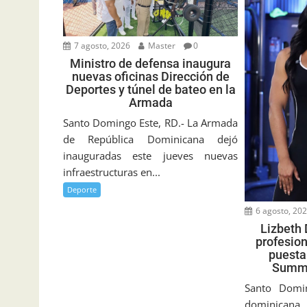
7 agosto, 2026
Master
0
Ministro de defensa inaugura
nuevas oficinas Dirección de
Deportes y túnel de bateo en la
Armada
Santo Domingo Este, RD.- La Armada
de República Dominicana dejó
inauguradas este jueves nuevas
infraestructuras en...
Deporte
6 agosto, 20
Lizbeth 
profesion
puesta
Summe
Santo Doming
dominican