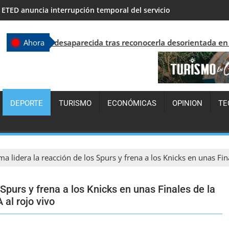
LA GUERRA MÁS PELIGROSA ES LA QUE LLEVAS CONTRA TI MISM
esaparecida tras reconocerla desorientada en Santo Domingo
Ahora
DEPORTE
TURISMO
ECONÓMICAS
OPINION
TE
lidera la reacción de los Spurs y frena a los Knicks en unas Fina
purs y frena a los Knicks en unas Finales de la
 al rojo vivo