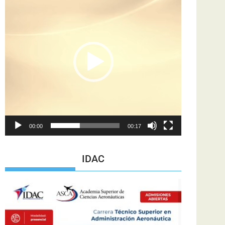
de
vídeo
00:00
00:17
IDAC