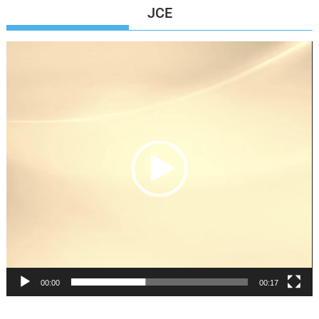
JCE
Reproductor
de
vídeo
00:00
00:17