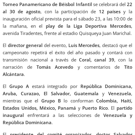
Torneo Panamericano de Béisbol Infantil
se celebrará del
22
al 30 de agosto
, con la participación de
12 países
y la
inauguración oficial prevista para el sábado 23, a las 10:00 de
la mañana, en el
play de la Liga Deportiva Mercedes
,
avenida Tiradentes, frente al estadio Quisqueya Juan Marichal.
El
director general
del evento,
Luis Mercedes
, destacó que el
campeonato repetirá el éxito del año pasado y contará con
transmisión nacional a través de
Coral, canal 39
, con la
narración de
Tomás Acevedo
y comentarios de
Tito
Alcántara
.
El
Grupo A
estará integrado por
República Dominicana,
Aruba, Curazao, El Salvador, Guatemala
y
Venezuela
,
mientras que el
Grupo B
lo conforman
Colombia, Haití,
Estados Unidos, México, Panamá
y
Puerto Rico
. El
partido
inaugural
enfrentará a las selecciones de
Venezuela y
República Dominicana
.
El
presidente del comité organizador
,
doctor Salvador