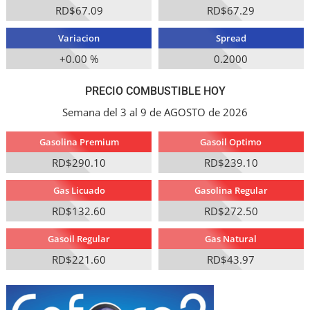
RD$67.09
RD$67.29
Variacion
Spread
+0.00 %
0.2000
PRECIO COMBUSTIBLE HOY
Semana del 3 al 9 de AGOSTO de 2026
Gasolina Premium
Gasoil Optimo
RD$290.10
RD$239.10
Gas Licuado
Gasolina Regular
RD$132.60
RD$272.50
Gasoil Regular
Gas Natural
RD$221.60
RD$43.97