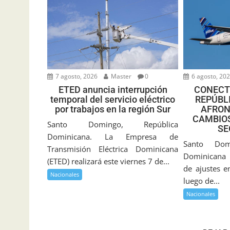
7 agosto, 2026
Master
0
6 agosto, 20
ETED anuncia interrupción
CONECT
temporal del servicio eléctrico
REPÚBL
por trabajos en la región Sur
AFRON
CAMBIOS
Santo Domingo, República
SE
Dominicana. La Empresa de
Santo Dom
Transmisión Eléctrica Dominicana
Dominicana 
(ETED) realizará este viernes 7 de...
de ajustes e
Nacionales
luego de...
Nacionales