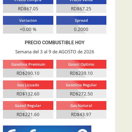
RD$67.05
RD$67.25
Variacion
Spread
+0.00 %
0.2000
PRECIO COMBUSTIBLE HOY
Semana del 3 al 9 de AGOSTO de 2026
Gasolina Premium
Gasoil Optimo
RD$290.10
RD$239.10
Gas Licuado
Gasolina Regular
RD$132.60
RD$272.50
Gasoil Regular
Gas Natural
RD$221.60
RD$43.97