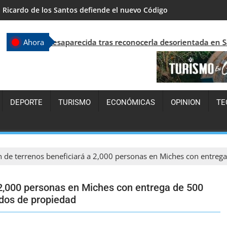
República Dominicana supera los 7.7 millones de visitantes y con
aparecida tras reconocerla desorientada en Santo Domingo
Ahora
DEPORTE
TURISMO
ECONÓMICAS
OPINION
TE
n de terrenos beneficiará a 2,000 personas en Miches con entrega
a 2,000 personas en Miches con entrega de 500
ados de propiedad