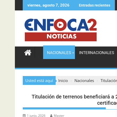
viernes, agosto 7, 2026
Entradas recientes
Agente de la DIGESETT ayuda a localizar a mujer des
NACIONALES
INTERNACIONALES
Usted está aquí
Inicio
Nacionales
Titulació
Titulación de terrenos beneficiará 
certific
1 junio, 2026
Master