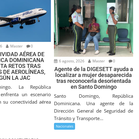
26
Master
0
IVIDAD AÉREA DE
ICA DOMINICANA
6 agosto, 2026
Master
0
TA RETOS TRAS
Agente de la DIGESETT ayuda a
 DE AEROLÍNEAS,
localizar a mujer desaparecida
GÚN LA JAC
tras reconocerla desorientada
en Santo Domingo
ingo. La República
enfrenta un escenario
Santo Domingo, República
n su conectividad aérea
Dominicana. Una agente de la
Dirección General de Seguridad de
Tránsito y Transporte...
Nacionales