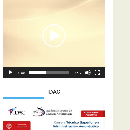
de
vídeo
00:00
00:17
IDAC