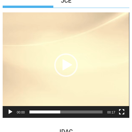
JCE
Reproductor
de
vídeo
00:00
00:17
IDAC