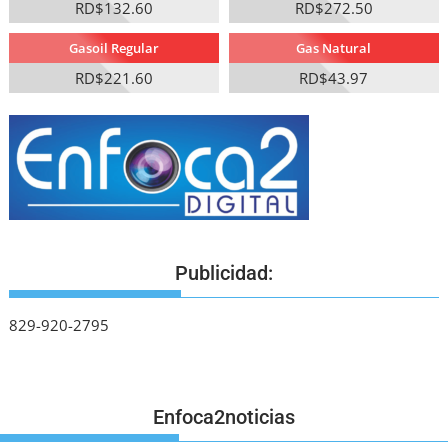
RD$132.60
RD$272.50
Gasoil Regular
Gas Natural
RD$221.60
RD$43.97
Publicidad:
829-920-2795
Enfoca2noticias