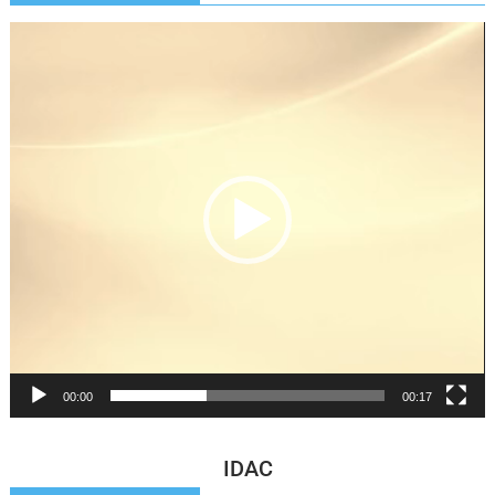
Reproductor
de
vídeo
00:00
00:17
IDAC