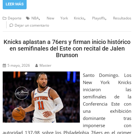
LEER MÁS
,
,
,
Deporte
NBA
New York Knicks
Playoffs
Resultados
Dejar un comentario
Knicks aplastan a 76ers y firman inicio histórico
en semifinales del Este con recital de Jalen
Brunson
5 mayo, 2026
Master
Santo Domingo. Los
New York Knicks
iniciaron las
semifinales de la
Conferencia Este con
una exhibición
dominante tras
imponerse con
autoridad 137-98 sobre los Philadelphia 76ers en el primer