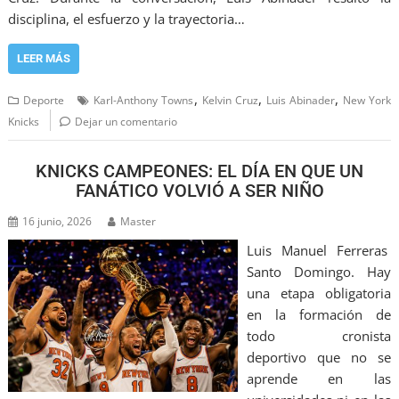
disciplina, el esfuerzo y la trayectoria…
LEER MÁS
,
,
,
Deporte
Karl-Anthony Towns
Kelvin Cruz
Luis Abinader
New York
Knicks
Dejar un comentario
KNICKS CAMPEONES: EL DÍA EN QUE UN
FANÁTICO VOLVIÓ A SER NIÑO
16 junio, 2026
Master
Luis Manuel Ferreras
Santo Domingo. Hay
una etapa obligatoria
en la formación de
todo cronista
deportivo que no se
aprende en las