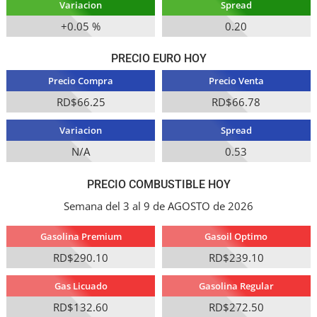
Variacion
Spread
+0.05 %
0.20
PRECIO EURO HOY
Precio Compra
Precio Venta
RD$66.25
RD$66.78
Variacion
Spread
N/A
0.53
PRECIO COMBUSTIBLE HOY
Semana del 3 al 9 de AGOSTO de 2026
Gasolina Premium
Gasoil Optimo
RD$290.10
RD$239.10
Gas Licuado
Gasolina Regular
RD$132.60
RD$272.50