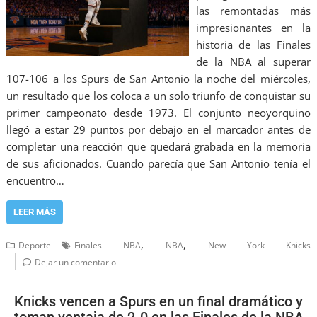
las remontadas más
impresionantes en la
historia de las Finales
de la NBA al superar
107-106 a los Spurs de San Antonio la noche del miércoles,
un resultado que los coloca a un solo triunfo de conquistar su
primer campeonato desde 1973. El conjunto neoyorquino
llegó a estar 29 puntos por debajo en el marcador antes de
completar una reacción que quedará grabada en la memoria
de sus aficionados. Cuando parecía que San Antonio tenía el
encuentro…
LEER MÁS
,
,
Deporte
Finales NBA
NBA
New York Knicks
Dejar un comentario
Knicks vencen a Spurs en un final dramático y
toman ventaja de 2-0 en las Finales de la NBA