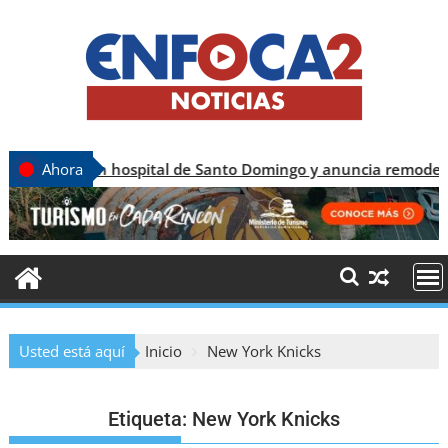
n hospital de Santo Domingo y anuncia remodelación integral
Ahora
Usted está aquí
Inicio
New York Knicks
Etiqueta:
New York Knicks