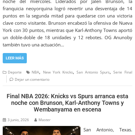
noche del miércoles. Liderados por Jalen Brunson, la
franquicia neoyorquina logró revertir una desventaja de 14
puntos en la segunda mitad para quedarse con una victoria
clave como visitante. Brunson encabezó la ofensiva de Nueva
York con 30 puntos, mientras que Karl-Anthony Towns aportó
un doble-doble de 18 unidades y 12 rebotes. OG Anunoby
también tuvo una actuación…
LEER MÁS
,
,
,
Deporte
NBA
New York Knicks
San Antonio Spurs
Serie Final
Dejar un comentario
Final NBA 2026: Knicks vs Spurs arranca esta
noche con Brunson, Karl-Anthony Towns y
Wembanyama en escena
3 junio, 2026
Master
San Antonio, Texas.