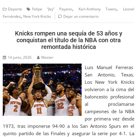
,
,
Deporte
Felipe “Jey” Payano
Karl-Anthony Towns
Leonel
,
Fernández
New York Knicks
Dejar un comentario
Knicks rompen una sequía de 53 años y
conquistan el título de la NBA con otra
remontada histórica
14 junio, 2026
Master
Luis Manuel Ferreras
San Antonio, Texas.
Los New York Knicks
volvieron a la cima del
baloncesto profesional
al proclamarse
campeones de la NBA
por primera vez desde
1973, tras imponerse 94-90 a los San Antonio Spurs en el
quinto partido de las Finales y asegurar la serie por 4-1. La