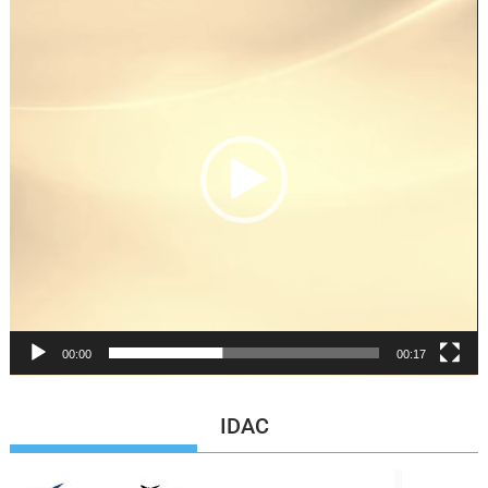
de
vídeo
00:00
00:17
IDAC