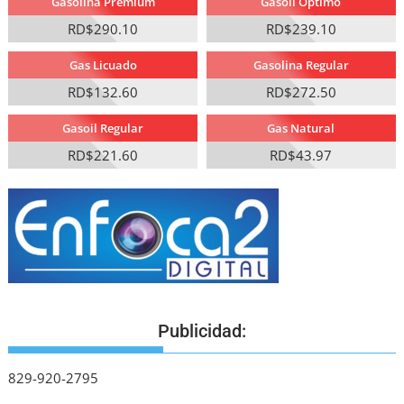
Gasolina Premium
Gasoil Optimo
RD$290.10
RD$239.10
Gas Licuado
Gasolina Regular
RD$132.60
RD$272.50
Gasoil Regular
Gas Natural
RD$221.60
RD$43.97
Publicidad:
829-920-2795