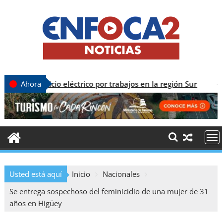
icio eléctrico por trabajos en la región Sur
CO
Ahora
Usted está aquí
Inicio
Nacionales
Se entrega sospechoso del feminicidio de una mujer de 31
años en Higüey