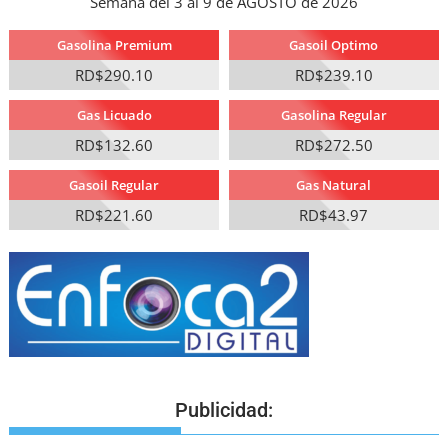
Semana del 3 al 9 de AGOSTO de 2026
Gasolina Premium
Gasoil Optimo
RD$290.10
RD$239.10
Gas Licuado
Gasolina Regular
RD$132.60
RD$272.50
Gasoil Regular
Gas Natural
RD$221.60
RD$43.97
Publicidad: