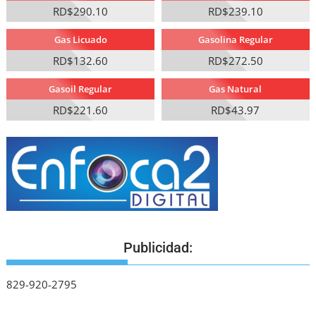
RD$290.10
RD$239.10
Gas Licuado
Gasolina Regular
RD$132.60
RD$272.50
Gasoil Regular
Gas Natural
RD$221.60
RD$43.97
Publicidad:
829-920-2795