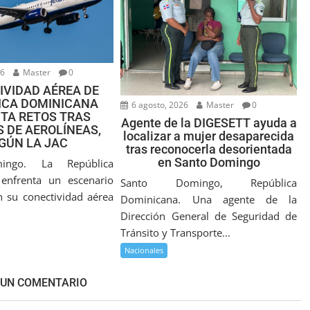
26
Master
0
IVIDAD AÉREA DE
ICA DOMINICANA
6 agosto, 2026
Master
0
TA RETOS TRAS
Agente de la DIGESETT ayuda a
 DE AEROLÍNEAS,
localizar a mujer desaparecida
GÚN LA JAC
tras reconocerla desorientada
en Santo Domingo
ingo. La República
enfrenta un escenario
Santo Domingo, República
n su conectividad aérea
Dominicana. Una agente de la
Dirección General de Seguridad de
Tránsito y Transporte...
Nacionales
 UN COMENTARIO