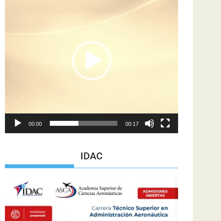
de
vídeo
00:00
00:17
IDAC