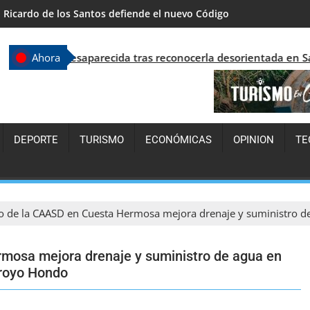
República Dominicana supera los 7.7 millones de visitantes y con
aparecida tras reconocerla desorientada en Santo Domingo
Ahora
DEPORTE
TURISMO
ECONÓMICAS
OPINION
TE
o de la CAASD en Cuesta Hermosa mejora drenaje y suministro 
mosa mejora drenaje y suministro de agua en
royo Hondo