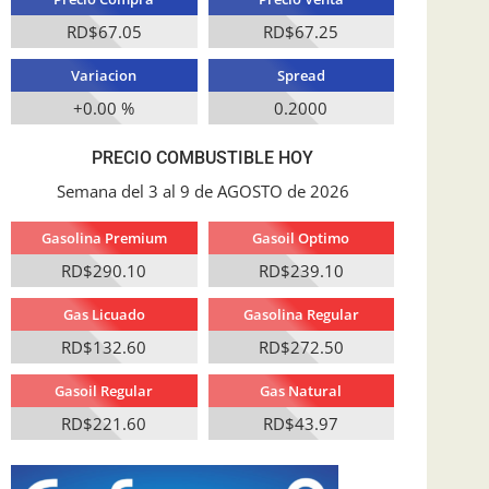
RD$67.05
RD$67.25
Variacion
Spread
+0.00 %
0.2000
PRECIO COMBUSTIBLE HOY
Semana del 3 al 9 de AGOSTO de 2026
Gasolina Premium
Gasoil Optimo
RD$290.10
RD$239.10
Gas Licuado
Gasolina Regular
RD$132.60
RD$272.50
Gasoil Regular
Gas Natural
RD$221.60
RD$43.97