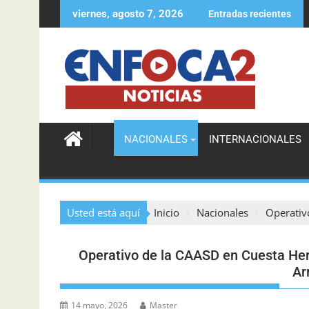
viernes, agosto 7, 2026
Entradas recientes
Agente de la DIGESETT ayuda a localizar a mujer des
NACIONALES
INTERNACIONALES
Usted está aquí
Inicio
Nacionales
Operativ
Operativo de la CAASD en Cuesta Her
Ar
14 mayo, 2026
Master