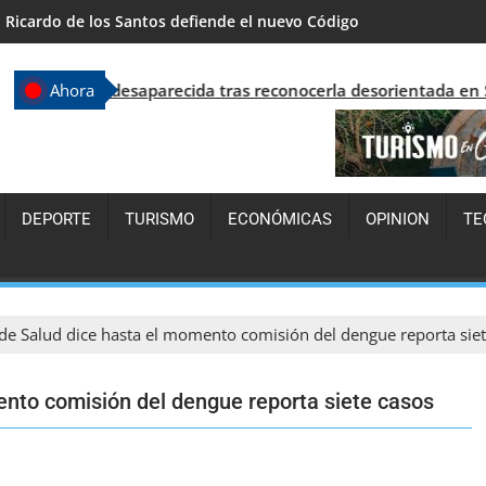
República Dominicana supera los 7.7 millones de visitantes y con
r desaparecida tras reconocerla desorientada en Santo Doming
Ahora
DEPORTE
TURISMO
ECONÓMICAS
OPINION
TE
 de Salud dice hasta el momento comisión del dengue reporta sie
ento comisión del dengue reporta siete casos