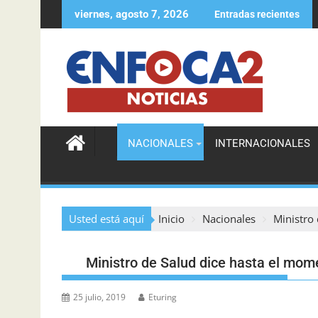
viernes, agosto 7, 2026
Entradas recientes
Agente de la DIGESETT ayuda a localizar a muje
NACIONALES
INTERNACIONALES
Usted está aquí
Inicio
Nacionales
Ministro
Ministro de Salud dice hasta el mom
25 julio, 2019
Eturing