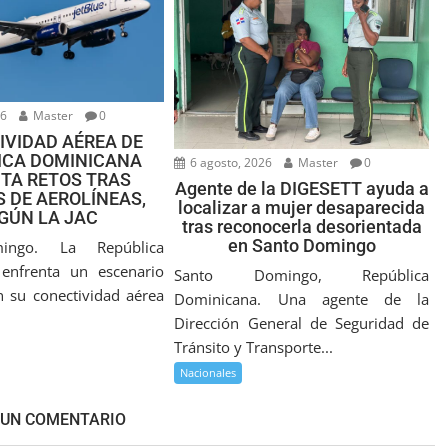
26
Master
0
IVIDAD AÉREA DE
ICA DOMINICANA
6 agosto, 2026
Master
0
TA RETOS TRAS
Agente de la DIGESETT ayuda a
 DE AEROLÍNEAS,
localizar a mujer desaparecida
GÚN LA JAC
tras reconocerla desorientada
en Santo Domingo
ingo. La República
enfrenta un escenario
Santo Domingo, República
n su conectividad aérea
Dominicana. Una agente de la
Dirección General de Seguridad de
Tránsito y Transporte...
Nacionales
 UN COMENTARIO