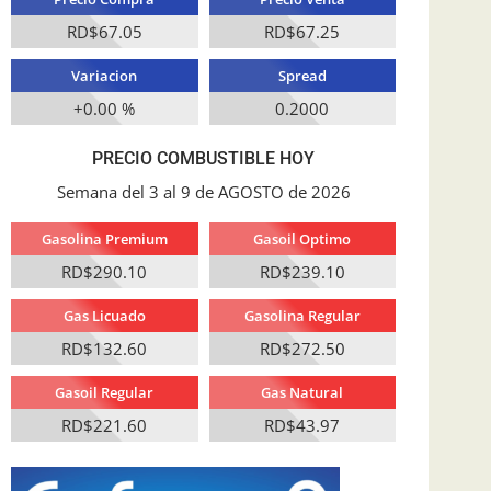
RD$67.05
RD$67.25
Variacion
Spread
+0.00 %
0.2000
PRECIO COMBUSTIBLE HOY
Semana del 3 al 9 de AGOSTO de 2026
Gasolina Premium
Gasoil Optimo
RD$290.10
RD$239.10
Gas Licuado
Gasolina Regular
RD$132.60
RD$272.50
Gasoil Regular
Gas Natural
RD$221.60
RD$43.97