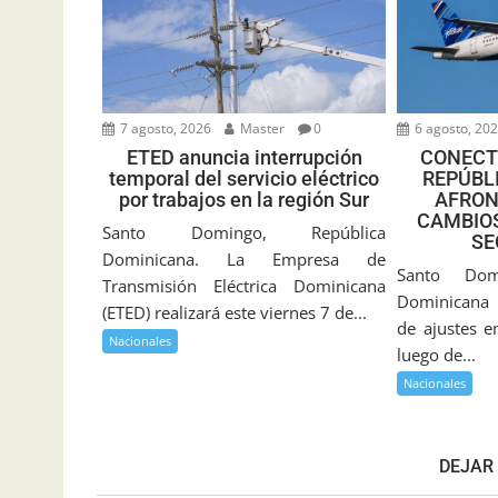
7 agosto, 2026
Master
0
6 agosto, 20
ETED anuncia interrupción
CONECT
temporal del servicio eléctrico
REPÚBL
por trabajos en la región Sur
AFRON
CAMBIOS
Santo Domingo, República
SE
Dominicana. La Empresa de
Santo Dom
Transmisión Eléctrica Dominicana
Dominicana 
(ETED) realizará este viernes 7 de...
de ajustes e
Nacionales
luego de...
Nacionales
DEJAR