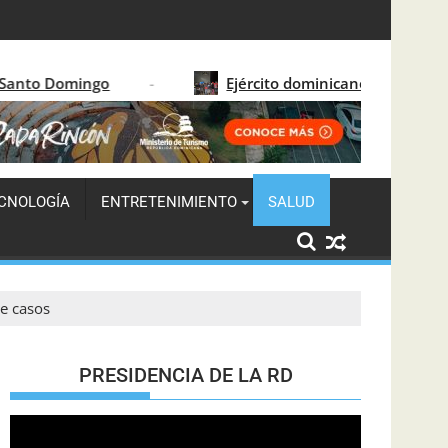
solida el crecimiento turístico en 2026
o
Ejército dominicano detiene a 122 migrantes 
CNOLOGÍA
ENTRETENIMIENTO
SALUD
te casos
PRESIDENCIA DE LA RD