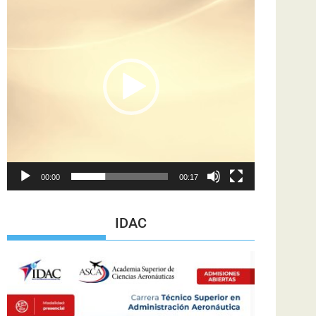
de
vídeo
00:00
00:17
IDAC