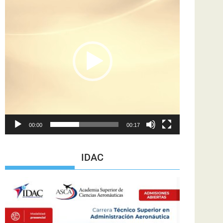
de
vídeo
00:00
00:17
IDAC