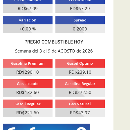
RD$67.09
RD$67.29
Variacion
Spread
+0.00 %
0.2000
PRECIO COMBUSTIBLE HOY
Semana del 3 al 9 de AGOSTO de 2026
Gasolina Premium
Gasoil Optimo
RD$290.10
RD$239.10
Gas Licuado
Gasolina Regular
RD$132.60
RD$272.50
Gasoil Regular
Gas Natural
RD$221.60
RD$43.97