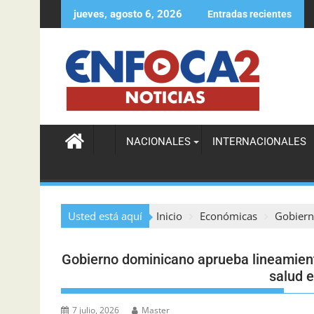
jueves, agosto 6, 2026
Entradas recientes
ETED impulsa proyecto de baterías para fortalecer la red el
NACIONALES
INTERNACIONALES
Usted está aquí
Inicio
Económicas
Gobiern
Gobierno dominicano aprueba lineamient
salud e
7 julio, 2026
Master