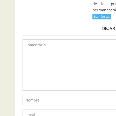
de los prin
permanecerán
Económicas
DEJAR