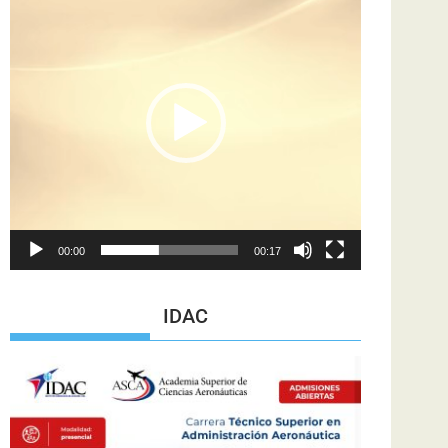
de
vídeo
00:00
00:17
IDAC