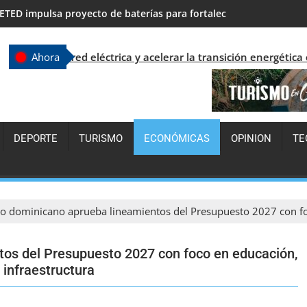
Abadina felicita a Fedombal por sus cuatro medallas en los JCC 
éctrica y acelerar la transición energética en República Domin
Ahora
DEPORTE
TURISMO
ECONÓMICAS
OPINION
TE
o dominicano aprueba lineamientos del Presupuesto 2027 con foc
os del Presupuesto 2027 con foco en educación,
 infraestructura