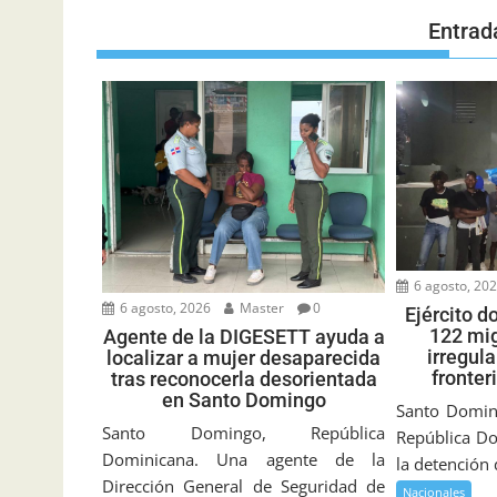
Entrad
6 agosto, 20
6 agosto, 2026
Master
0
Ejército d
122 mig
Agente de la DIGESETT ayuda a
irregul
localizar a mujer desaparecida
fronter
tras reconocerla desorientada
en Santo Domingo
Santo Doming
Santo Domingo, República
República Do
Dominicana. Una agente de la
la detención
Dirección General de Seguridad de
Nacionales