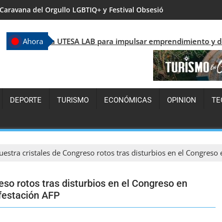
Ricardo de los Santos defiende el nuevo Código Penal y afirma q
ESA LAB para impulsar emprendimiento y desarrollo tecnológic
Ahora
DEPORTE
TURISMO
ECONÓMICAS
OPINION
TE
estra cristales de Congreso rotos tras disturbios en el Congreso
eso rotos tras disturbios en el Congreso en
festación AFP