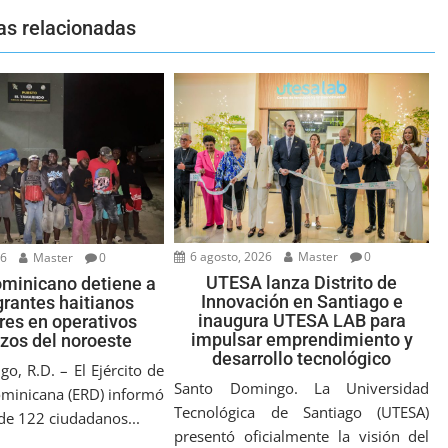
as relacionadas
6 agosto, 2026
Master
0
26
Master
0
UTESA lanza Distrito de
ominicano detiene a
Innovación en Santiago e
rantes haitianos
inaugura UTESA LAB para
ares en operativos
impulsar emprendimiento y
izos del noroeste
desarrollo tecnológico
o, R.D. – El Ejército de
Santo Domingo. La Universidad
minicana (ERD) informó
Tecnológica de Santiago (UTESA)
 de 122 ciudadanos...
presentó oficialmente la visión del