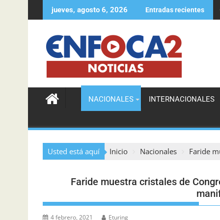
jueves, agosto 6, 2026
Entradas recientes
TESA lanza Distrito de Innovación en Santiago e inaugura UT
NACIONALES
INTERNACIONALES
Usted está aquí
Inicio
Nacionales
Faride mu
Faride muestra cristales de Congr
mani
4 febrero, 2021
Eturing