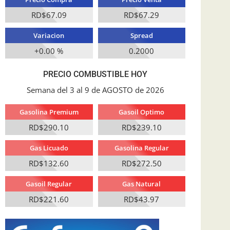
RD$67.09
RD$67.29
Variacion
Spread
+0.00 %
0.2000
PRECIO COMBUSTIBLE HOY
Semana del 3 al 9 de AGOSTO de 2026
Gasolina Premium
Gasoil Optimo
RD$290.10
RD$239.10
Gas Licuado
Gasolina Regular
RD$132.60
RD$272.50
Gasoil Regular
Gas Natural
RD$221.60
RD$43.97