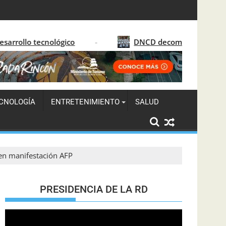
ue moderniza la justicia dominicana
o
DNCD decomisa 41 paquetes de marihuana en 
CNOLOGÍA
ENTRETENIMIENTO
SALUD
 en manifestación AFP
PRESIDENCIA DE LA RD