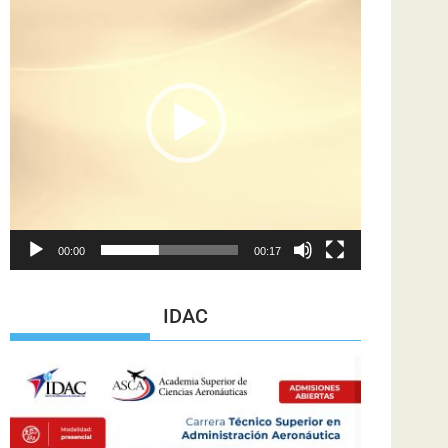
de
vídeo
00:00
00:17
IDAC