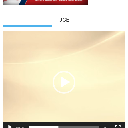
JCE
Reproductor
de
vídeo
00:00
00:17