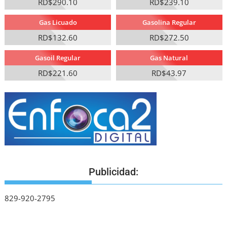
RD$290.10
RD$239.10
Gas Licuado
Gasolina Regular
RD$132.60
RD$272.50
Gasoil Regular
Gas Natural
RD$221.60
RD$43.97
Publicidad:
829-920-2795