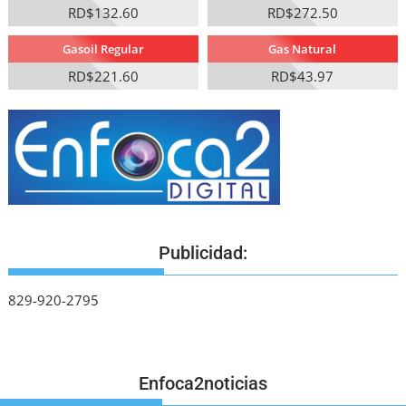
RD$132.60
RD$272.50
Gasoil Regular
Gas Natural
RD$221.60
RD$43.97
Publicidad:
829-920-2795
Enfoca2noticias