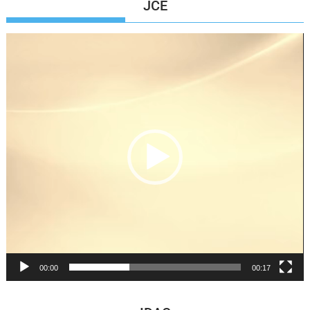
JCE
Reproductor
de
vídeo
00:00
00:17