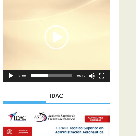
de
vídeo
00:00
00:17
IDAC