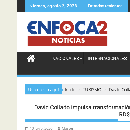
viernes, agosto 7, 2026
Entradas recientes
AFRONTA RETOS TRAS CAMBIOS DE AEROLÍNEAS, SEGÚN LA J
NACIONALES
INTERNACIONALES
Usted está aquí
Inicio
TURISMO
David Coll
David Collado impulsa transformació
RD$
10 junio, 2026
Master