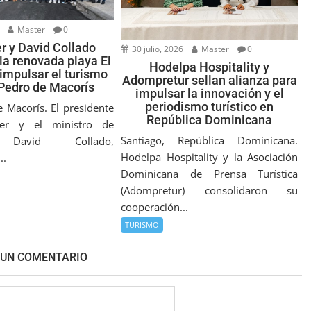
Master
0
r y David Collado
30 julio, 2026
Master
0
la renovada playa El
Hodelpa Hospitality y
 impulsar el turismo
Adompretur sellan alianza para
Pedro de Macorís
impulsar la innovación y el
periodismo turístico en
 Macorís. El presidente
República Dominicana
der y el ministro de
Santiago, República Dominicana.
 David Collado,
Hodelpa Hospitality y la Asociación
..
Dominicana de Prensa Turística
(Adompretur) consolidaron su
cooperación...
TURISMO
 UN COMENTARIO