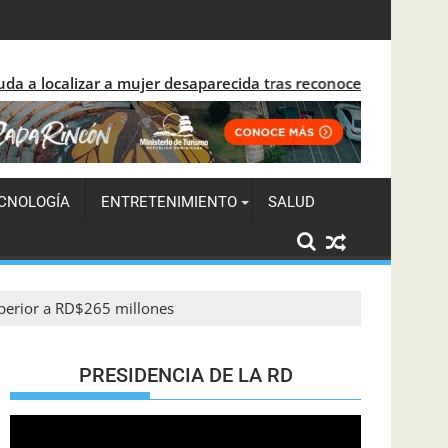
solida el crecimiento turístico en 2026
abajos en la región Sur
mujer desaparecida tras reconocerla desorientada en Santo D
CNOLOGÍA
ENTRETENIMIENTO
SALUD
uperior a RD$265 millones
PRESIDENCIA DE LA RD