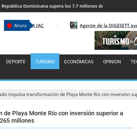
República Dominicana supera los 7.7 millones de visitantes y con
ETED anuncia interrupción temporal del servicio eléctrico por tr
AC
Agente de la DIGESETT ayuda a localizar a 
Ahora
DEPORTE
TURISMO
ECONÓMICAS
OPINION
TE
ado impulsa transformación de Playa Monte Río con inversión s
n de Playa Monte Río con inversión superior a
265 millones