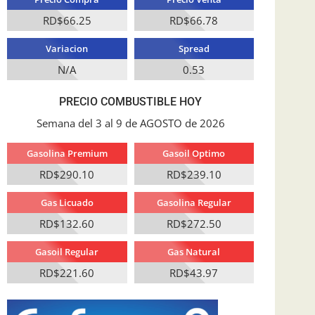
RD$66.25
RD$66.78
Variacion
Spread
N/A
0.53
PRECIO COMBUSTIBLE HOY
Semana del 3 al 9 de AGOSTO de 2026
Gasolina Premium
Gasoil Optimo
RD$290.10
RD$239.10
Gas Licuado
Gasolina Regular
RD$132.60
RD$272.50
Gasoil Regular
Gas Natural
RD$221.60
RD$43.97