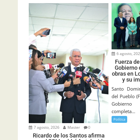
6 agosto, 20
Fuerza de
Gobierno 
obras en Lo
y su i
Santo Domin
del Pueblo (F
Gobierno 
completa...
Política
7 agosto, 2026
Master
0
Ricardo de los Santos afirma