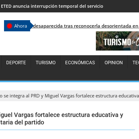
LA GUERRA MÁS PELIGROSA ES LA QUE LLEVAS CONTRA TI MISM
saparecida tras reconocerla desorientada en Santo Domingo
Ahora
DEPORTE
TURISMO
ECONÓMICAS
OPINION
TE
 se integra al PRD y Miguel Vargas fortalece estructura educativa 
iguel Vargas fortalece estructura educativa y
taria del partido