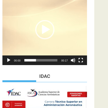
de
vídeo
00:00
00:17
IDAC