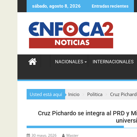
sábado, agosto 8, 2026
Entradas recientes
Agente de la DIGESETT ayuda a localizar a mujer de
NACIONALES
INTERNACIONALES
Usted está aquí
Inicio
Política
Cruz Pichardo
Cruz Pichardo se integra al PRD y M
universi
30 mayo, 2026
Master