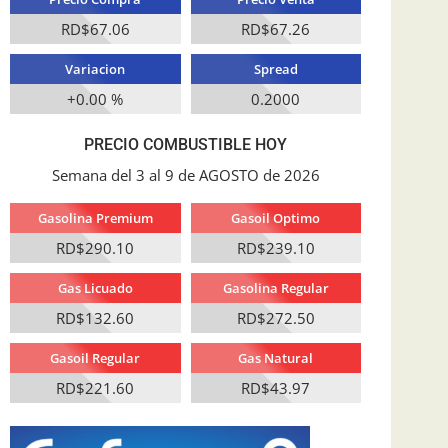
RD$67.06
RD$67.26
Variacion
Spread
+0.00 %
0.2000
PRECIO COMBUSTIBLE HOY
Semana del 3 al 9 de AGOSTO de 2026
Gasolina Premium
Gasoil Optimo
RD$290.10
RD$239.10
Gas Licuado
Gasolina Regular
RD$132.60
RD$272.50
Gasoil Regular
Gas Natural
RD$221.60
RD$43.97