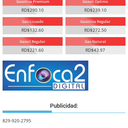
Gasolina Premium
Gasoil Optimo
RD$290.10
RD$239.10
Gas Licuado
Gasolina Regular
RD$132.60
RD$272.50
Gasoil Regular
Gas Natural
RD$221.60
RD$43.97
Publicidad:
829-920-2795