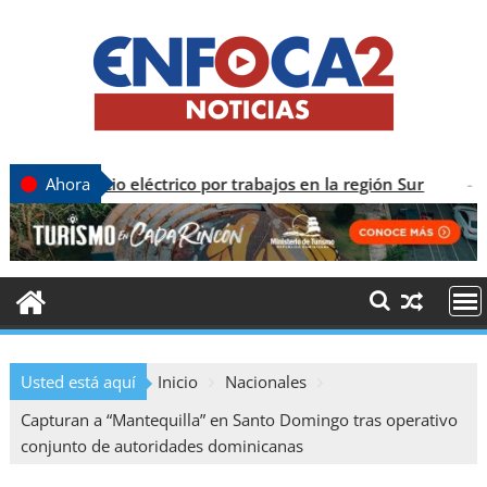
cio eléctrico por trabajos en la región Sur
CON
Ahora
Usted está aquí
Inicio
Nacionales
Capturan a “Mantequilla” en Santo Domingo tras operativo
conjunto de autoridades dominicanas