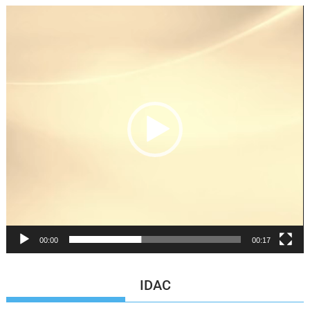
Reproductor
de
vídeo
00:00
00:17
IDAC