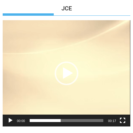
JCE
Reproductor
de
vídeo
00:00
00:17