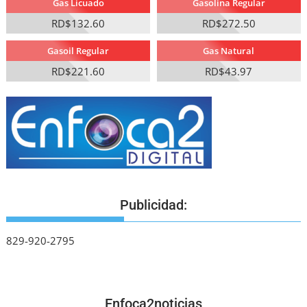
Gas Licuado
Gasolina Regular
RD$132.60
RD$272.50
Gasoil Regular
Gas Natural
RD$221.60
RD$43.97
Publicidad:
829-920-2795
Enfoca2noticias