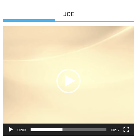
JCE
Reproductor
de
vídeo
00:00
00:17