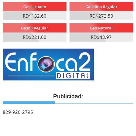
Gas Licuado
Gasolina Regular
RD$132.60
RD$272.50
Gasoil Regular
Gas Natural
RD$221.60
RD$43.97
Publicidad:
829-920-2795