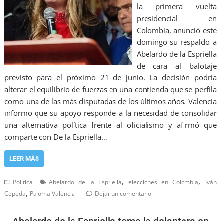
la primera vuelta
presidencial en
Colombia, anunció este
domingo su respaldo a
Abelardo de la Espriella
de cara al balotaje
previsto para el próximo 21 de junio. La decisión podría
alterar el equilibrio de fuerzas en una contienda que se perfila
como una de las más disputadas de los últimos años. Valencia
informó que su apoyo responde a la necesidad de consolidar
una alternativa política frente al oficialismo y afirmó que
comparte con De la Espriella…
LEER MÁS
,
,
Política
Abelardo de la Espriella
elecciones en Colombia
Iván
,
Cepeda
Paloma Valencia
Dejar un comentario
Abelardo de la Espriella toma la delantera en