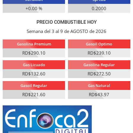
+0.00 %
0.2000
PRECIO COMBUSTIBLE HOY
Semana del 3 al 9 de AGOSTO de 2026
Gasolina Premium
Gasoil Optimo
RD$290.10
RD$239.10
Gas Licuado
Gasolina Regular
RD$132.60
RD$272.50
Gasoil Regular
Gas Natural
RD$221.60
RD$43.97