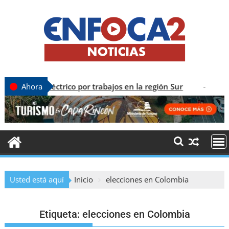
ctrico por trabajos en la región Sur
CONECTIVI
Ahora
Usted está aquí
Inicio
elecciones en Colombia
Etiqueta:
elecciones en Colombia