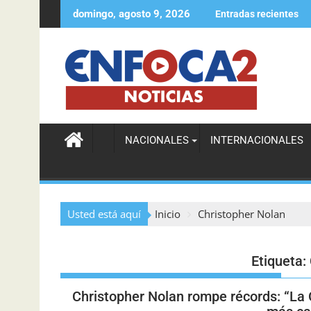
domingo, agosto 9, 2026
Entradas recientes
 HONDURAS
ETED anuncia interrupción temporal 
NACIONALES
INTERNACIONALES
Usted está aquí
Inicio
Christopher Nolan
Etiqueta:
Christopher Nolan rompe récords: “La O