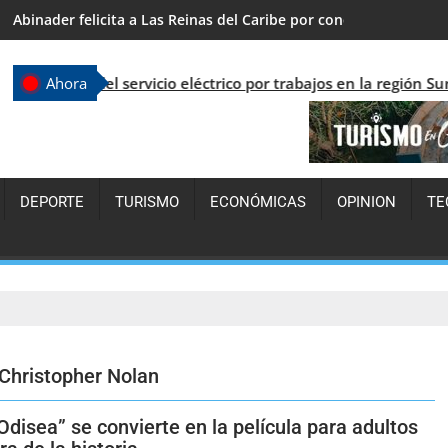
PPG prepara su primer congreso extraordinario y completa rees
del servicio eléctrico por trabajos en la región Sur
Ahora
DEPORTE
TURISMO
ECONÓMICAS
OPINION
TE
Christopher Nolan
disea” se convierte en la película para adultos