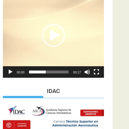
de
vídeo
00:00
00:17
IDAC