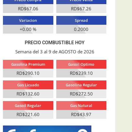
RD$67.06
RD$67.26
Variacion
Spread
+0.00 %
0.2000
PRECIO COMBUSTIBLE HOY
Semana del 3 al 9 de AGOSTO de 2026
Gasolina Premium
Gasoil Optimo
RD$290.10
RD$239.10
Gas Licuado
Gasolina Regular
RD$132.60
RD$272.50
Gasoil Regular
Gas Natural
RD$221.60
RD$43.97