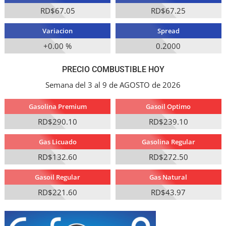
RD$67.05
RD$67.25
Variacion
Spread
+0.00 %
0.2000
PRECIO COMBUSTIBLE HOY
Semana del 3 al 9 de AGOSTO de 2026
Gasolina Premium
Gasoil Optimo
RD$290.10
RD$239.10
Gas Licuado
Gasolina Regular
RD$132.60
RD$272.50
Gasoil Regular
Gas Natural
RD$221.60
RD$43.97