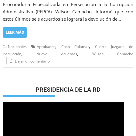
Procuraduría Especializada en Persecución a la Corrupción
Administrativa (PEPCA), Wilson Camacho, informó que con
estos últimos seis acuerdos se logrará la devolución de…
LEER MÁS
,
,
Nacionales
Aprobados
Caso Calamar
Cuarto Juzgado de
,
,
Instrucción
Nueve Acuerdos
Wilson Camacho
Dejar un comentario
PRESIDENCIA DE LA RD