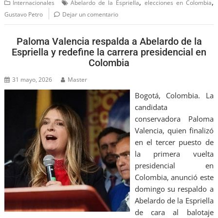
,
,
Internacionales
Abelardo de la Espriella
elecciones en Colombia
Gustavo Petro
Dejar un comentario
Paloma Valencia respalda a Abelardo de la
Espriella y redefine la carrera presidencial en
Colombia
31 mayo, 2026
Master
Bogotá, Colombia. La
candidata
conservadora Paloma
Valencia, quien finalizó
en el tercer puesto de
la primera vuelta
presidencial en
Colombia, anunció este
domingo su respaldo a
Abelardo de la Espriella
de cara al balotaje