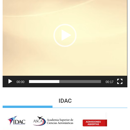
vídeo
00:00
00:17
IDAC